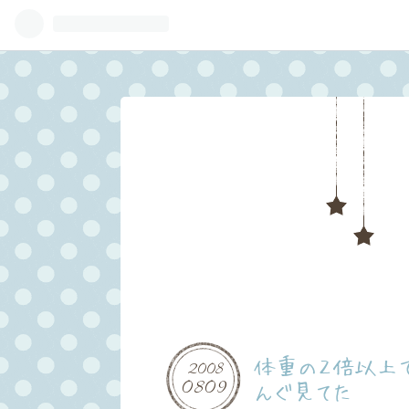
体重の２倍以上
2008
08
09
んぐ見てた