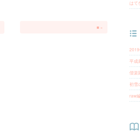
はて
■
»
20
平成
偕楽
初雪
ra