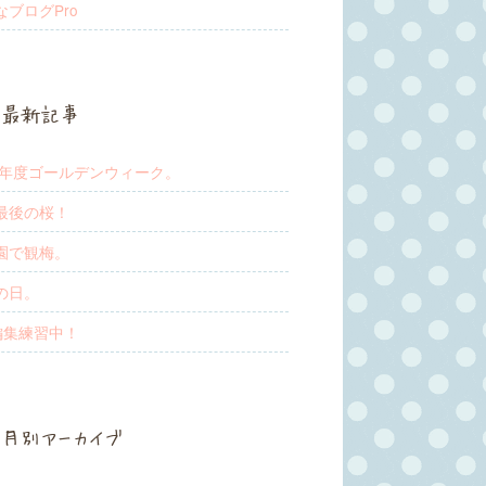
なブログPro
最新記事
19年度ゴールデンウィーク。
最後の桜！
園で観梅。
の日。
w編集練習中！
月別アーカイブ