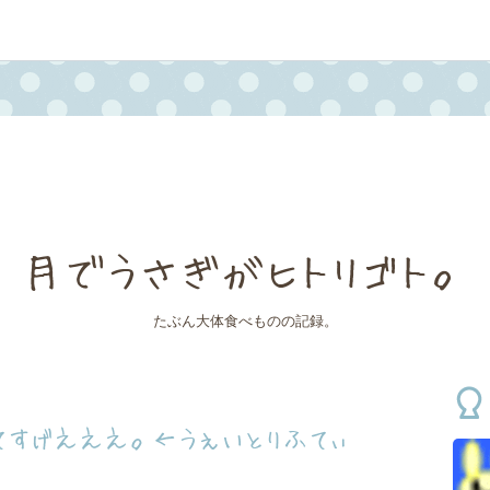
月でうさぎがヒトリゴト。
たぶん大体食べものの記録。
てすげえええ。←うぇいとりふてぃ